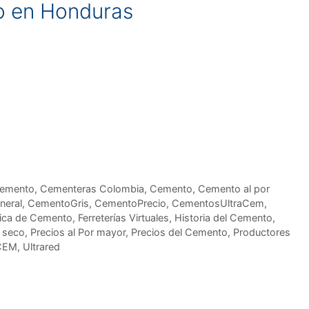
o en Honduras
cemento
,
Cementeras Colombia
,
Cemento
,
Cemento al por
neral
,
CementoGris
,
CementoPrecio
,
CementosUltraCem
,
ica de Cemento
,
Ferreterías Virtuales
,
Historia del Cemento
,
 seco
,
Precios al Por mayor
,
Precios del Cemento
,
Productores
CEM
,
Ultrared