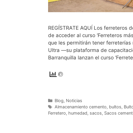
REGÍSTRATE AQUÍ Los ferreteros de
de acceder al curso ‘Ferreteros má
que les permitirán tener ferreterí
Ultra —su plataforma de capacitac
Barranquilla lanzan el curso ‘Ferre
Blog
,
Noticias
Almacenamiento cemento
,
bultos
,
Bult
Ferretero
,
humedad
,
sacos
,
Sacos cement