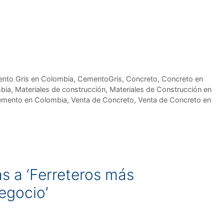
nto Gris en Colombia
,
CementoGris
,
Concreto
,
Concreto en
mbia
,
Materiales de construcción
,
Materiales de Construcción en
emento en Colombia
,
Venta de Concreto
,
Venta de Concreto en
as a ‘Ferreteros más
egocio’