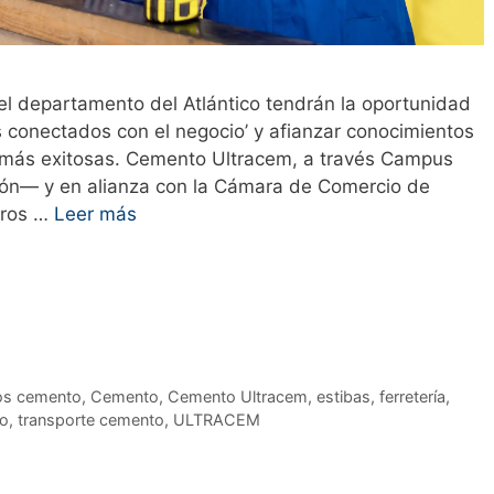
l departamento del Atlántico tendrán la oportunidad
s conectados con el negocio’ y afianzar conocimientos
as más exitosas. Cemento Ultracem, a través Campus
ión— y en alianza con la Cámara de Comercio de
teros …
Leer más
os cemento
,
Cemento
,
Cemento Ultracem
,
estibas
,
ferretería
,
o
,
transporte cemento
,
ULTRACEM