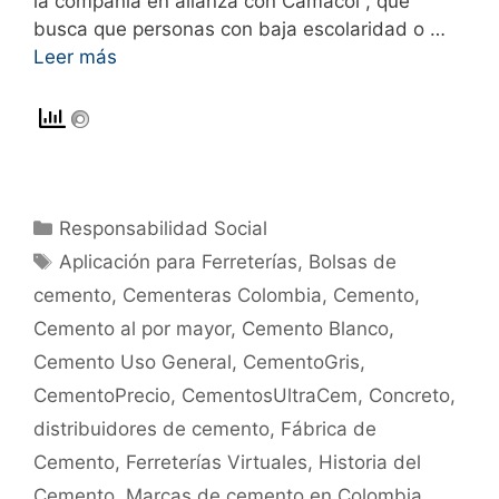
la compañía en alianza con Camacol , que
busca que personas con baja escolaridad o …
Leer más
Responsabilidad Social
Aplicación para Ferreterías
,
Bolsas de
cemento
,
Cementeras Colombia
,
Cemento
,
Cemento al por mayor
,
Cemento Blanco
,
Cemento Uso General
,
CementoGris
,
CementoPrecio
,
CementosUltraCem
,
Concreto
,
distribuidores de cemento
,
Fábrica de
Cemento
,
Ferreterías Virtuales
,
Historia del
Cemento
,
Marcas de cemento en Colombia
,