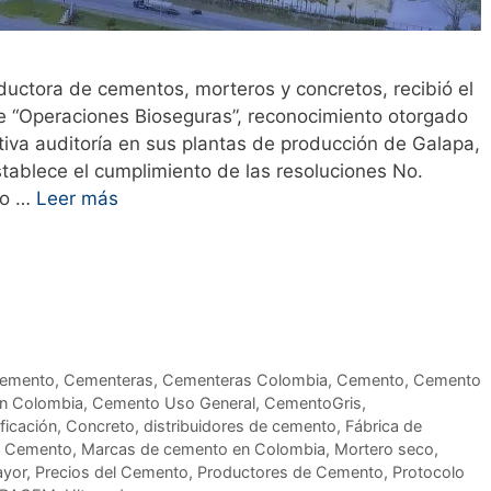
uctora de cementos, morteros y concretos, recibió el
 de “Operaciones Bioseguras”, reconocimiento otorgado
iva auditoría en sus plantas de producción de Galapa,
stablece el cumplimiento de las resoluciones No.
io …
Leer más
cemento
,
Cementeras
,
Cementeras Colombia
,
Cemento
,
Cemento
n Colombia
,
Cemento Uso General
,
CementoGris
,
ificación
,
Concreto
,
distribuidores de cemento
,
Fábrica de
el Cemento
,
Marcas de cemento en Colombia
,
Mortero seco
,
ayor
,
Precios del Cemento
,
Productores de Cemento
,
Protocolo