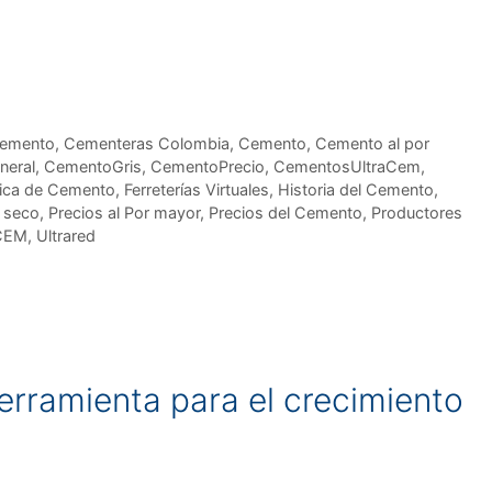
cemento
,
Cementeras Colombia
,
Cemento
,
Cemento al por
neral
,
CementoGris
,
CementoPrecio
,
CementosUltraCem
,
ica de Cemento
,
Ferreterías Virtuales
,
Historia del Cemento
,
 seco
,
Precios al Por mayor
,
Precios del Cemento
,
Productores
CEM
,
Ultrared
herramienta para el crecimiento