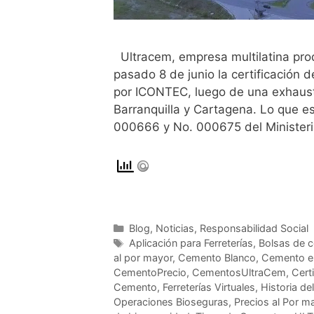
Ultracem, empresa multilatina prod
pasado 8 de junio la certificación
por ICONTEC, luego de una exhaust
Barranquilla y Cartagena. Lo que e
000666 y No. 000675 del Minister
Blog
,
Noticias
,
Responsabilidad Social
Aplicación para Ferreterías
,
Bolsas de 
al por mayor
,
Cemento Blanco
,
Cemento e
CementoPrecio
,
CementosUltraCem
,
Cert
Cemento
,
Ferreterías Virtuales
,
Historia d
Operaciones Bioseguras
,
Precios al Por m