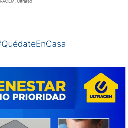
TRACEM
,
Ultrared
! #QuédateEnCasa