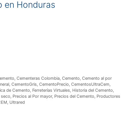
o en Honduras
cemento
,
Cementeras Colombia
,
Cemento
,
Cemento al por
neral
,
CementoGris
,
CementoPrecio
,
CementosUltraCem
,
ica de Cemento
,
Ferreterías Virtuales
,
Historia del Cemento
,
 seco
,
Precios al Por mayor
,
Precios del Cemento
,
Productores
CEM
,
Ultrared