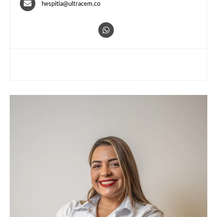
hespitia@ultracem.co