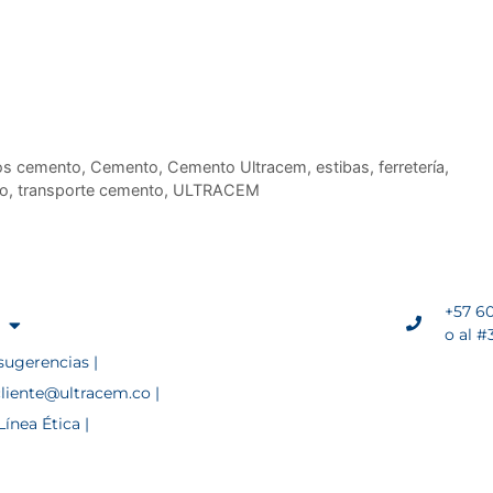
os cemento
,
Cemento
,
Cemento Ultracem
,
estibas
,
ferretería
,
o
,
transporte cemento
,
ULTRACEM
+57 60
o al #
sugerencias |
cliente@ultracem.co |
ínea Ética |