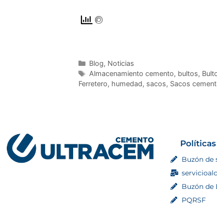
Blog
,
Noticias
Almacenamiento cemento
,
bultos
,
Bult
Ferretero
,
humedad
,
sacos
,
Sacos cement
Políticas
Buzón de 
servicioal
Buzón de L
PQRSF