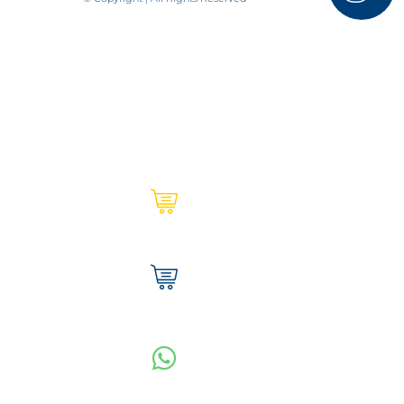
Ultracem en línea | Institucional
Tienda Ultracem | Hogar
WhatsApp Vanesa