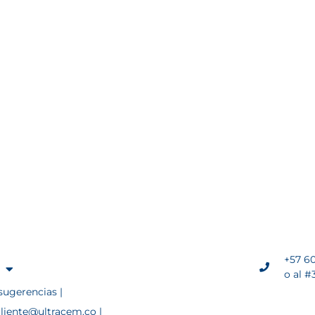
+57 60
o al #
sugerencias |
cliente@ultracem.co |