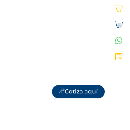
Ultracem en línea | Institucional
Tienda Ultracem | Hogar
WhatsApp Vanesa
Cotiza aquí
Cotiza aquí