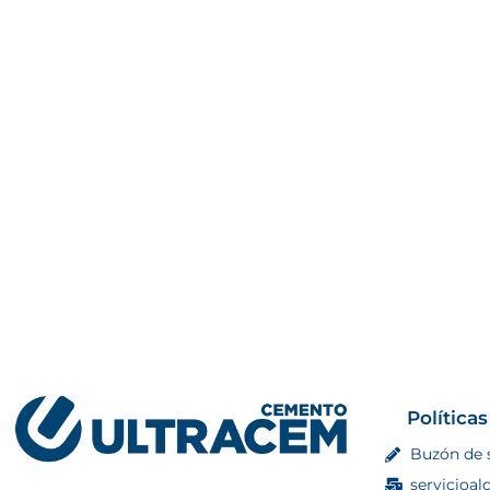
Políticas
Buzón de 
servicioal