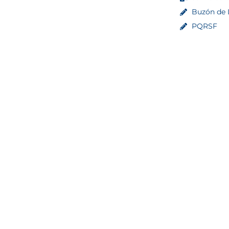
Buzón de L
PQRSF