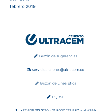
febrero 2019
Buzón de sugerencias
servicioalcliente@ultracem.co
Buzón de Línea Ética
PQRSF
+57 605 317 7120 - 01 8000 123 987 o al #399