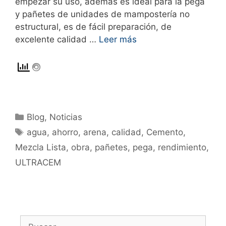
empezar su uso, además es ideal para la pega
y pañetes de unidades de mampostería no
estructural, es de fácil preparación, de
excelente calidad …
Leer más
Blog
,
Noticias
agua
,
ahorro
,
arena
,
calidad
,
Cemento
,
Mezcla Lista
,
obra
,
pañetes
,
pega
,
rendimiento
,
ULTRACEM