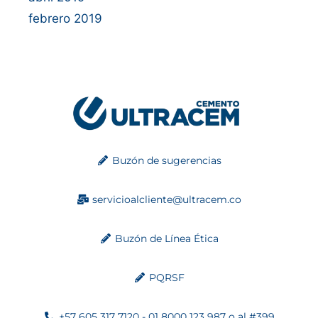
febrero 2019
Buzón de sugerencias
servicioalcliente@ultracem.co
Buzón de Línea Ética
PQRSF
+57 605 317 7120 - 01 8000 123 987 o al #399