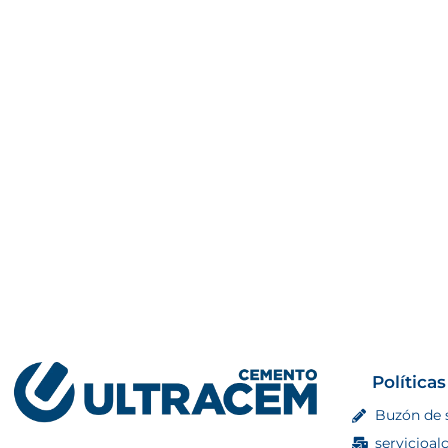
Políticas
Buzón de 
servicioal