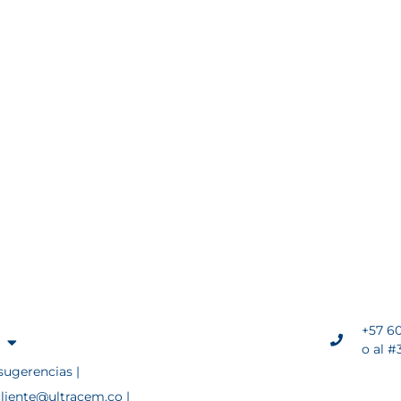
+57 60
o al #
sugerencias |
cliente@ultracem.co |