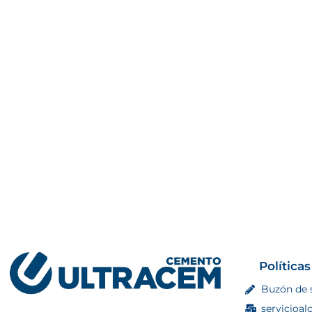
Políticas
Buzón de 
servicioal