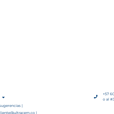
+57 60
o al #
sugerencias |
cliente@ultracem.co |