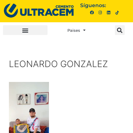
Síguenos:
Paises
INVERSIONISTAS |
COMPRA AQUÍ |
LEONARDO GONZALEZ