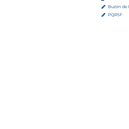
Buzón de L
PQRSF