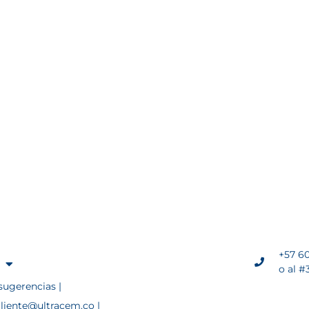
+57 60
o al #
sugerencias |
cliente@ultracem.co |