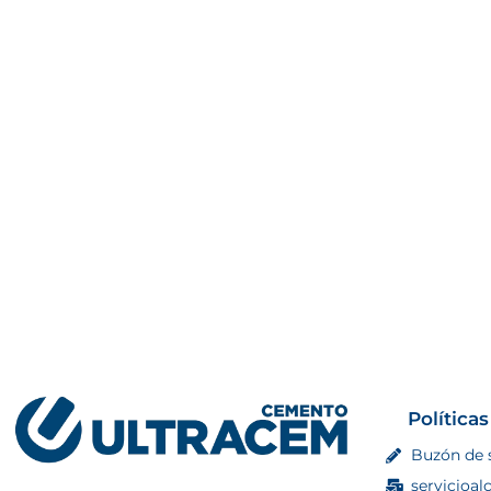
Políticas
Buzón de 
servicioal