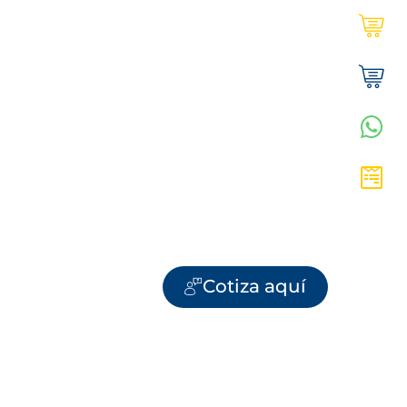
Ultracem en línea | Institucional
Tienda Ultracem | Hogar
WhatsApp Vanesa
Cotiza aquí
Cotiza aquí