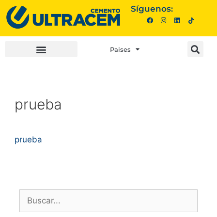
Síguenos:
Paises
INVERSIONISTAS |
COMPRA AQUÍ |
prueba
prueba