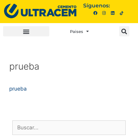
Síguenos:
Paises
INVERSIONISTAS |
COMPRA AQUÍ |
prueba
prueba