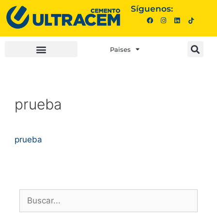
Síguenos:
Paises
INVERSIONISTAS |
COMPRA AQUÍ |
prueba
prueba