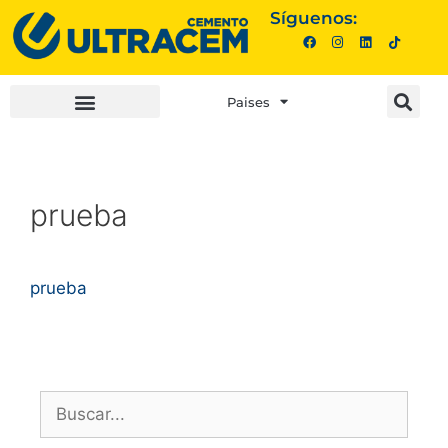
Síguenos:
Paises
INVERSIONISTAS |
COMPRA AQUÍ |
prueba
prueba