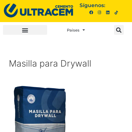
Síguenos:
Paises
INVERSIONISTAS |
COMPRA AQUÍ |
Masilla para Drywall