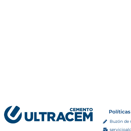
Políticas
Buzón de 
servicioal