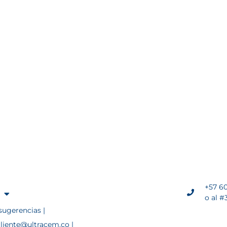
+57 60
o al #
sugerencias |
cliente@ultracem.co |