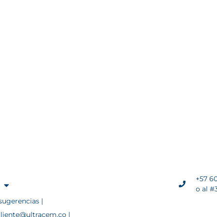
+57 60
o al #
sugerencias |
cliente@ultracem.co |