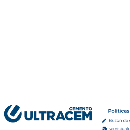
Políticas
Buzón de 
servicioal