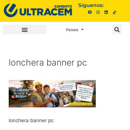
Síguenos:
Paises
INVERSIONISTAS |
COMPRA AQUÍ |
lonchera banner pc
lonchera banner pc