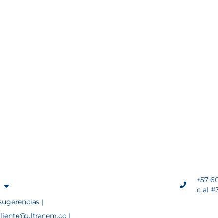
+57 60
o al #
sugerencias |
cliente@ultracem.co |