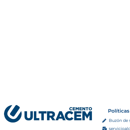
Políticas
Buzón de 
servicioal