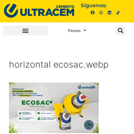
Síguenos:
Paises
INVERSIONISTAS |
COMPRA AQUÍ |
horizontal ecosac.webp