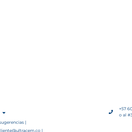
+57 60
o al #
sugerencias |
cliente@ultracem.co |