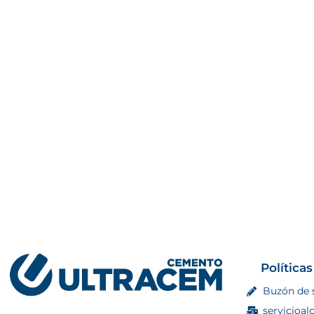
Políticas
Buzón de 
servicioal