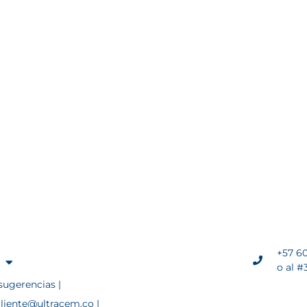
+57 60
o al #
sugerencias |
cliente@ultracem.co |