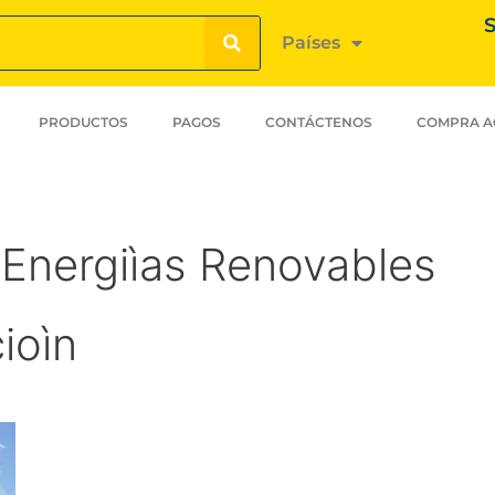
S
Países
PRODUCTOS
PAGOS
CONTÁCTENOS
COMPRA A
e Energiìas Renovables
oìn