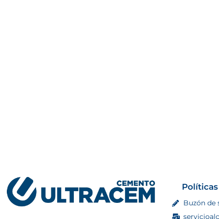
Políticas
Buzón de 
servicioal