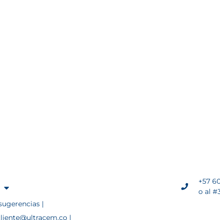
+57 60
o al #
sugerencias |
cliente@ultracem.co |