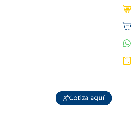
Ultracem en línea | Institucional
Tienda Ultracem | Hogar
WhatsApp Vanesa
Cotiza aquí
Cotiza aquí