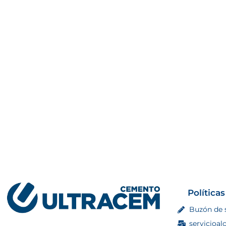
Políticas
Buzón de 
servicioal