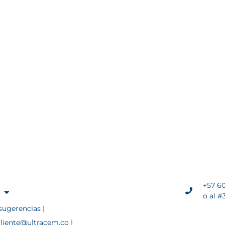
+57 60
o al #
sugerencias |
cliente@ultracem.co |