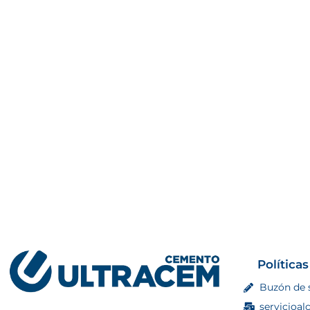
Políticas
Buzón de 
servicioal