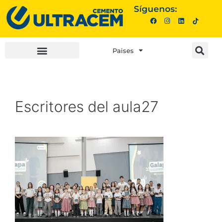
Síguenos:
Paises
INVERSIONISTAS |
COMPRA AQUÍ |
Escritores del aula27