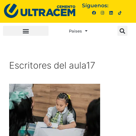
Síguenos:
Paises
INVERSIONISTAS |
COMPRA AQUÍ |
Escritores del aula17