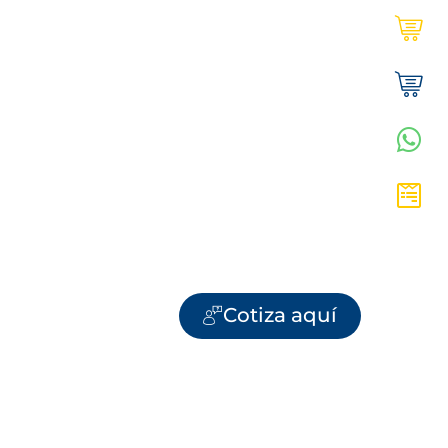
Ultracem en línea | Institucional
Tienda Ultracem | Hogar
WhatsApp Vanesa
Cotiza aquí
Cotiza aquí