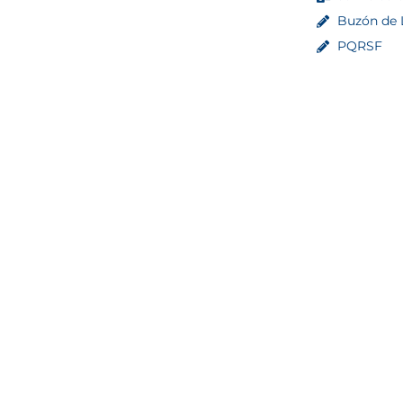
Buzón de L
PQRSF