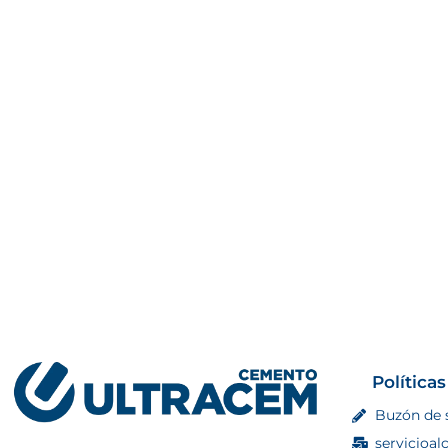
Políticas
Buzón de 
servicioal