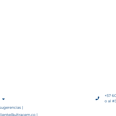
+57 60
o al #
sugerencias |
cliente@ultracem.co |