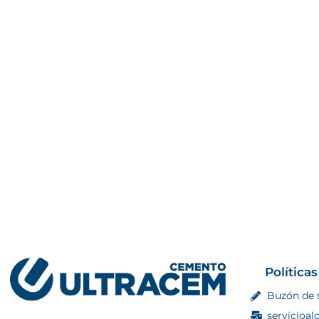
Políticas
Buzón de 
servicioal