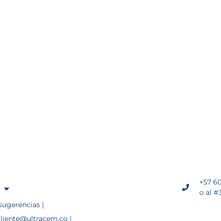
+57 60
o al #
sugerencias |
cliente@ultracem.co |