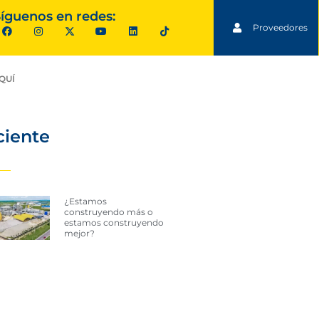
íguenos en redes:
Proveedores
QUÍ
ciente
¿Estamos
construyendo más o
estamos construyendo
mejor?