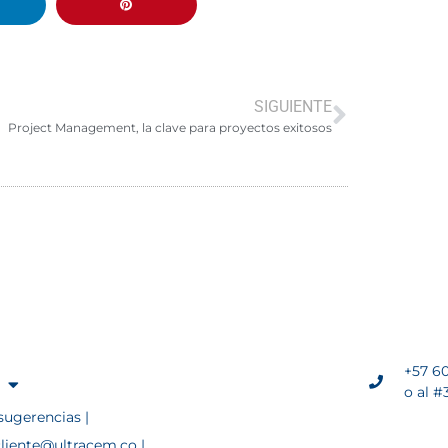
SIGUIENTE
Project Management, la clave para proyectos exitosos
+57 60
o al #
sugerencias |
cliente@ultracem.co |