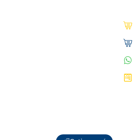
Ultracem en línea | Institucional
Tienda Ultracem | Hogar
WhatsApp Vanesa
Cotiza aquí