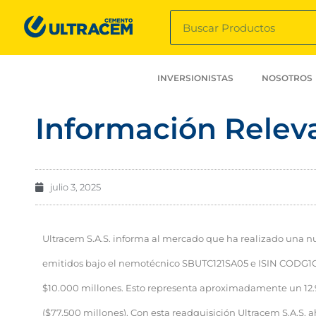
INVERSIONISTAS
NOSOTROS
Información Rele
julio 3, 2025
Ultracem S.A.S. informa al mercado que ha realizado una 
emitidos bajo el nemotécnico SBUTC121SA05 e ISIN CODG1CB
$10.000 millones. Esto representa aproximadamente un 12.9%
($77.500 millones). Con esta readquisición Ultracem S.A.S. a