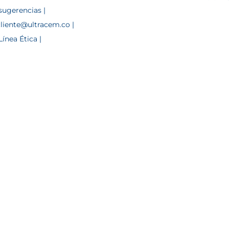
sugerencias |
cliente@ultracem.co |
ínea Ética |