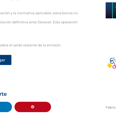
ación y la normativa aplicable, estos bonos no
ulación definitiva ante Deceval. Esta operación
bre el saldo restante de la emisión.
gar
rte
Fábri