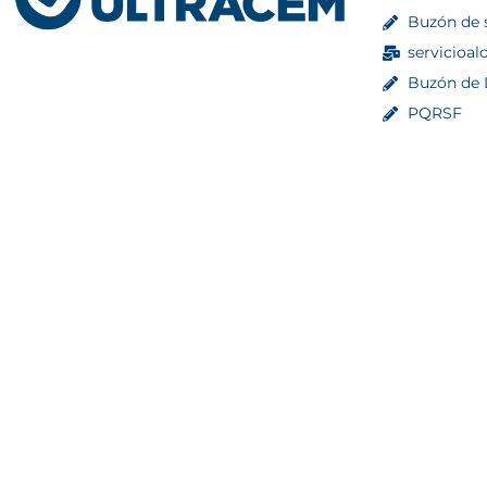
Buzón de 
servicioal
Buzón de L
PQRSF