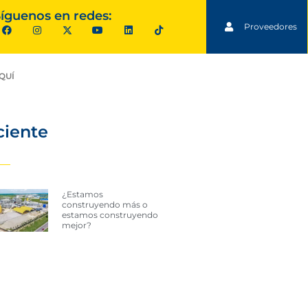
íguenos en redes:
Proveedores
QUÍ
ciente
¿Estamos
construyendo más o
estamos construyendo
mejor?