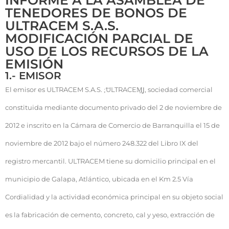
INFORME A LA ASAMBLEA DE
TENEDORES DE BONOS DE
ULTRACEM S.A.S.
MODIFICACIÓN PARCIAL DE
USO DE LOS RECURSOS DE LA
EMISIÓN
1.- EMISOR
El emisor es ULTRACEM S.A.S. ;͞ULTRACEM͟Ϳ, sociedad comercial
constituida mediante documento privado del 2 de noviembre de
2012 e inscrito en la Cámara de Comercio de Barranquilla el 15 de
noviembre de 2012 bajo el número 248.322 del Libro IX del
registro mercantil. ULTRACEM tiene su domicilio principal en el
municipio de Galapa, Atlántico, ubicada en el Km 2.5 Vía
Cordialidad y la actividad económica principal en su objeto social
es la fabricación de cemento, concreto, cal y yeso, extracción de