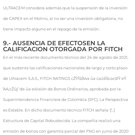
ULTRACEM considera además que la suspensión de la inversión
de CAPEX en el Molino, al no ser una inversión obligatoria, no
tiene impacto alguno en el repago de la emisión.
9.- AUSENCIA DE EFECTOSEN LA
CALIFICACION OTORGADA POR FITCH
En el más reciente documento técnico del 24 de agosto de 2021,
que sustenta las calificaciones nacionales de largo y corto plazo
de Ultracem S.A.S., FITCH RATINGS cŽŶĨŝƌŵa ůa caůŝĨŝcacŝſŶ eŶ
͛AA;cŽůͿ ͛ de ůa eŵisión de Bonos Ordinarios, aprobada por la
Superintendencia Financiera de Colombia (SFC); La Perspectiva
es Estable. En dicho documento técnico FITCH señala: ͞[…]
Estructura de Capital Robustecida: La compañía realizó una
emisión de bonos con garantía parcial del FNG en junio de 2020