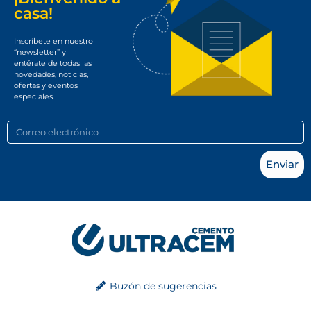
casa!
Inscríbete en nuestro
“newsletter” y
entérate de todas las
novedades, noticias,
ofertas y eventos
especiales.
Enviar
Buzón de sugerencias