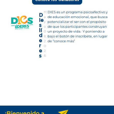
DIES es un programa psicoafectivo y
M
D
de educación emocional, que busca
a
ie
potencializar el ser con el propósito
y
s
de que los participantes construyan
o
lí
un proyecto de vida. Y poniendo a
0
d
bajo el botón de inscríbete, en lugar
8,
e
de “conoce más”
2
r
0
e
2
s
6
¡Bienvenido a