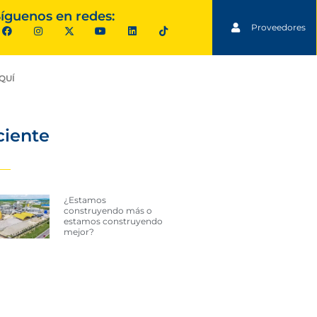
íguenos en redes:
Proveedores
QUÍ
ciente
¿Estamos
construyendo más o
estamos construyendo
mejor?