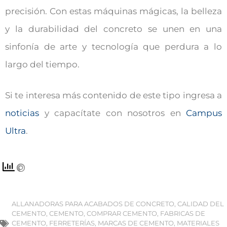
precisión. Con estas máquinas mágicas, la belleza
y la durabilidad del concreto se unen en una
sinfonía de arte y tecnología que perdura a lo
largo del tiempo.
Si te interesa más contenido de este tipo ingresa a
noticias
y capacítate con nosotros en
Campus
Ultra
.
ALLANADORAS PARA ACABADOS DE CONCRETO
,
CALIDAD DEL
CEMENTO
,
CEMENTO
,
COMPRAR CEMENTO
,
FABRICAS DE
CEMENTO
,
FERRETERÍAS
,
MARCAS DE CEMENTO
,
MATERIALES