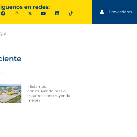
íguenos en redes:
Proveedores
QUÍ
ciente
¿Estamos
construyendo más o
estamos construyendo
mejor?