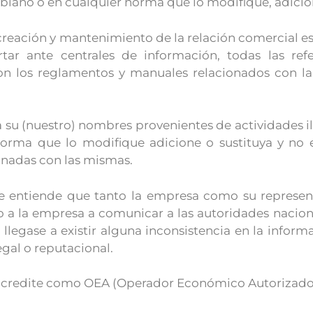
biano o en cualquier norma que lo modifique, adicion
creación y mantenimiento de la relación comercial es
ar ante centrales de información, todas las refer
n los reglamentos y manuales relacionados con la
a su (nuestro) nombres provenientes de actividades i
orma que lo modifique adicione o sustituya y no e
ionadas con las mismas.
e entiende que tanto la empresa como su represent
o a la empresa a comunicar a las autoridades nacion
si llegase a existir alguna inconsistencia en la infor
egal o reputacional.
o acredite como OEA (Operador Económico Autorizado