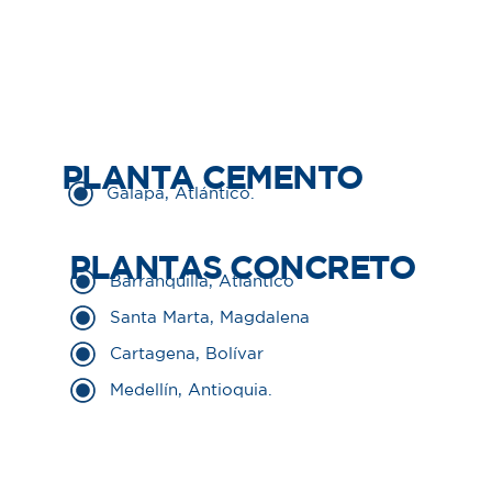
PLANTA CEMENTO
Galapa, Atlántico.
PLANTAS CONCRETO
Barranquilla, Atlántico
Santa Marta, Magdalena
Cartagena, Bolívar
Medellín, Antioquia.