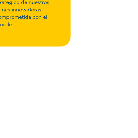
ratégico de nuestros
- nes innovadoras,
comprometida con el
nible.