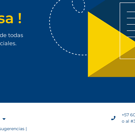
sa !
 de todas
ciales.
+57 60
o al #
sugerencias |