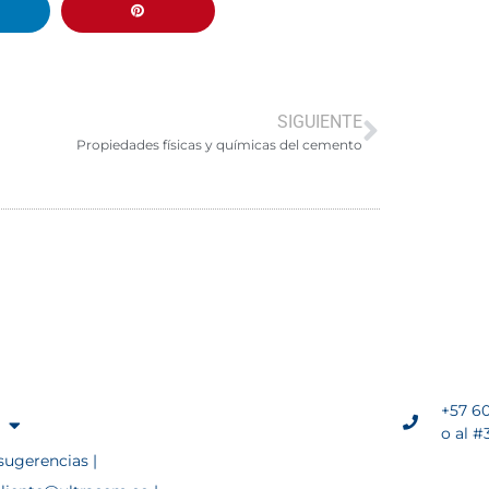
SIGUIENTE
Propiedades físicas y químicas del cemento
+57 60
o al #
sugerencias |