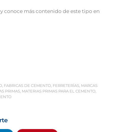
y conoce más contenido de este tipo en
O
,
FABRICAS DE CEMENTO
,
FERRETERÍAS
,
MARCAS
AS PRIMAS
,
MATERIAS PRIMAS PARA EL CEMENTO
,
MENTO
rte