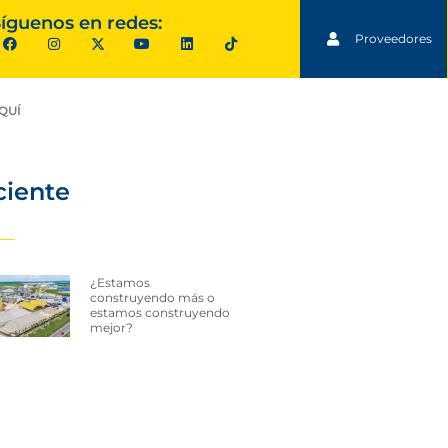
íguenos en redes:
Proveedores
QUÍ
ciente
¿Estamos
construyendo más o
estamos construyendo
mejor?