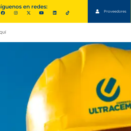
íguenos en redes:
Proveedores
QUÍ