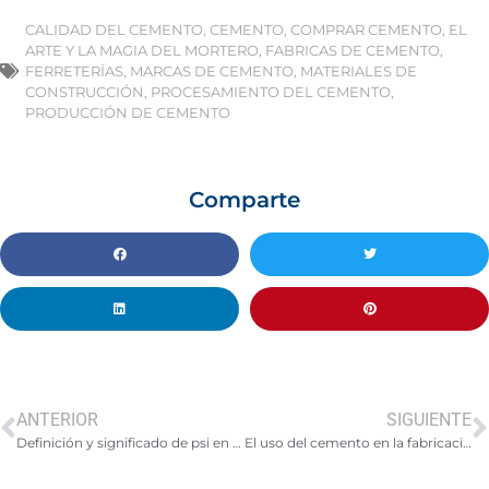
CALIDAD DEL CEMENTO
,
CEMENTO
,
COMPRAR CEMENTO
,
EL
ARTE Y LA MAGIA DEL MORTERO
,
FABRICAS DE CEMENTO
,
FERRETERÍAS
,
MARCAS DE CEMENTO
,
MATERIALES DE
CONSTRUCCIÓN
,
PROCESAMIENTO DEL CEMENTO
,
PRODUCCIÓN DE CEMENTO
Comparte
ANTERIOR
SIGUIENTE
Definición y significado de psi en el contexto de la construcción
El uso del cemento en la fabricación de prefabricados: eficiencia, sostenibilidad y versatilidad