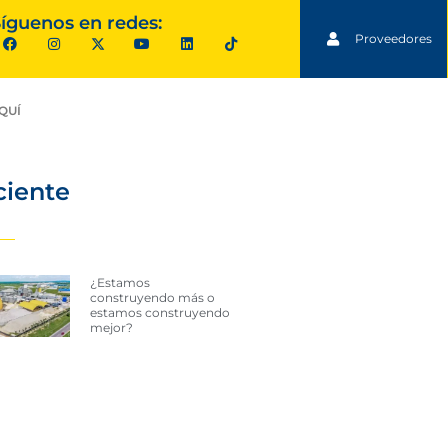
íguenos en redes:
Proveedores
QUÍ
ciente
¿Estamos
construyendo más o
estamos construyendo
mejor?