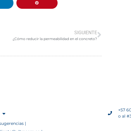
SIGUIENTE
¿Cómo reducir la permeabilidad en el concreto?
+57 60
o al #
sugerencias |