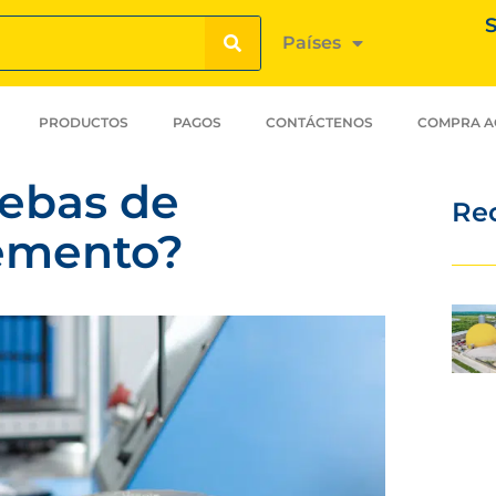
S
Países
PRODUCTOS
PAGOS
CONTÁCTENOS
COMPRA A
uebas de
Re
cemento?