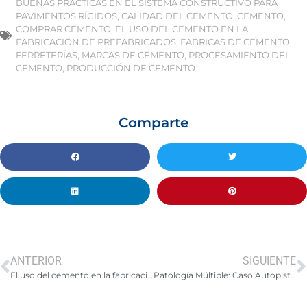
BUENAS PRÁCTICAS EN EL SISTEMA CONSTRUCTIVO PARA
PAVIMENTOS RÍGIDOS
,
CALIDAD DEL CEMENTO
,
CEMENTO
,
COMPRAR CEMENTO
,
EL USO DEL CEMENTO EN LA
FABRICACIÓN DE PREFABRICADOS
,
FABRICAS DE CEMENTO
,
FERRETERÍAS
,
MARCAS DE CEMENTO
,
PROCESAMIENTO DEL
CEMENTO
,
PRODUCCIÓN DE CEMENTO
Comparte
ANTERIOR
SIGUIENTE
El uso del cemento en la fabricación de prefabricados: eficiencia, sostenibilidad y versatilidad
Patología Múltiple: Caso Autopista Norte de Bogotá