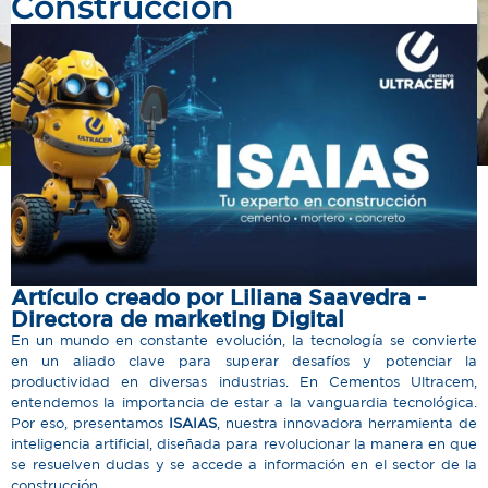
Construcción
Artículo creado por Liliana Saavedra -
Directora de marketing Digital
En un mundo en constante evolución, la tecnología se convierte
en un aliado clave para superar desafíos y potenciar la
productividad en diversas industrias. En Cementos Ultracem,
entendemos la importancia de estar a la vanguardia tecnológica.
Por eso, presentamos
ISAIAS
, nuestra innovadora herramienta de
inteligencia artificial, diseñada para revolucionar la manera en que
se resuelven dudas y se accede a información en el sector de la
construcción.